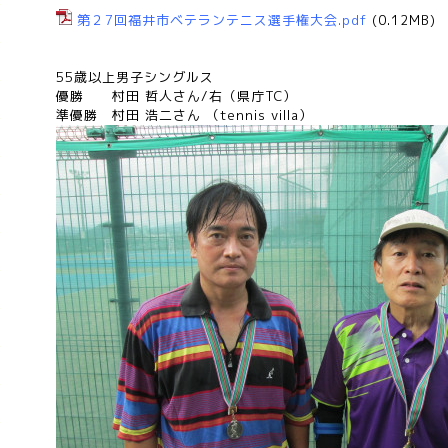
第２7回福井市ベテランテニス選手権大会.pdf
(0.12MB)
55歳以上男子シングルス
優勝
村田 哲人さん/右（県庁TC）
準優勝 村
田 浩二さん （tennis villa）