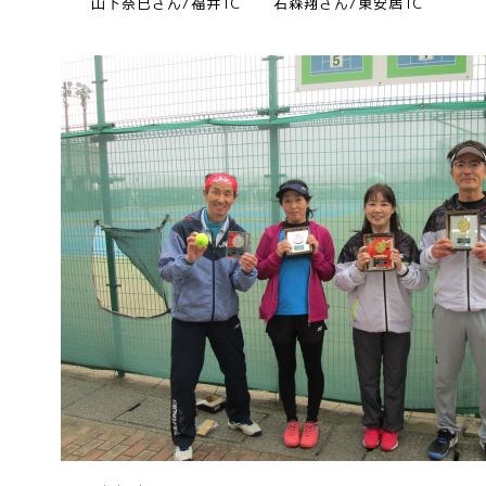
山下奈巳さん/福井TC 石森翔さん/東安居TC