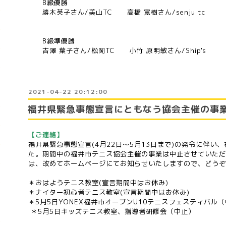
B級優勝
勝木英子さん/美山TC 高橋 寛樹さん/senju tc
B級準優勝
吉澤 葉子さん/松岡TC 小竹 原明敏さん/Ship's
2021-04-22 20:12:00
福井県緊急事態宣言にともなう協会主催の事
【ご連絡】
福井県緊急事態宣言(4月22日〜5月13日まで)の発令に伴い
た。期間中の福井市テニス協会主催の事業は中止させていただ
は、改めてホームページにてお知らせいたしますので、どうぞ
＊おはようテニス教室(宣言期間中はお休み)
＊ナイター初心者テニス教室(宣言期間中はお休み)
＊5月5日YONEX福井市オープンU10テニスフェスティバル
＊5月5日キッズテニス教室、指導者研修会
（中止）