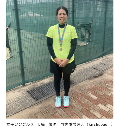
女子シングルス B級 優勝
さん（
）
竹内友希
kirshubaum