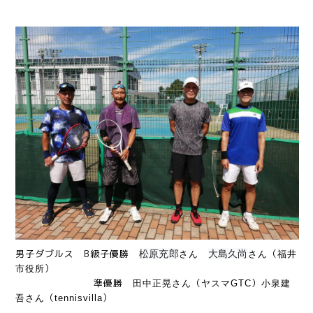
男子ダブルス B級子優勝
（
松原充郎
大島久尚
さん
さん
福井
）
市役所
準
優勝
（
）
田中正晃さん
ヤスマGTC
小泉建
（
）
吾さん
tennisvilla