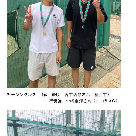
男子シングルス B級 優勝
さん（
）
古市佑哉
福井市
準
優勝
さん（
）
中嶋圭輝
ロコB &G