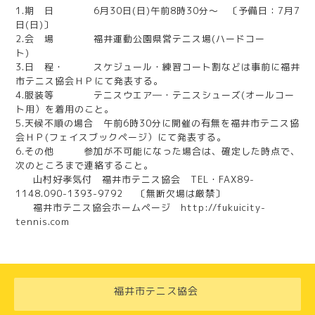
1.期 日 6月30日(日)午前8時30分～ 〔予備日：7月7
日(日)〕
2.会 場 福井運動公園県営テニス場(ハードコー
ト)
3.日 程・ スケジュール・練習コート割などは事前に福井
市テニス協会ＨＰにて発表する。
4.服装等 テニスウエア―・テニスシューズ(オールコー
ト用）を着用のこと。
5.天候不順の場合 午前6時30分に開催の有無を福井市テニス協
会ＨＰ(フェイスブックページ）にて発表する。
6.その他 参加が不可能になった場合は、確定した時点で、
次のところまで連絡すること。
山村好孝気付 福井市テニス協会 TEL・FAX89-
1148.090-1393-9792 〔無断欠場は厳禁〕
福井市テニス協会ホームページ http://fukuicity-
tennis.com
福井市テニス協会