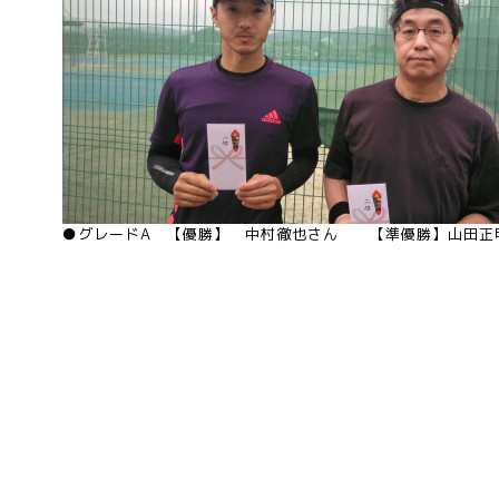
●グレードA 【優勝】 中村徹也さん 【準優勝】山田正