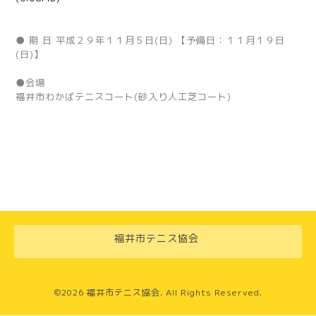
● 期 日
平成２９年１１月５日(日) 【予備日：１１月１９日
(日)】
●会場
福井市わかばテニスコート(砂入り人工芝コート)
福井市テニス協会
©2026
福井市テニス協会
. All Rights Reserved.