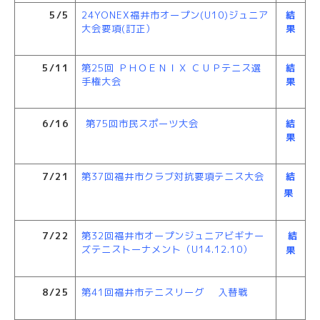
5/5
24YONEX福井市オープン(U10)ジュニア
結
大会要項(訂正）
果
5/11
第25回 ＰＨＯＥＮＩＸ ＣＵＰテニス選
結
手権大会
果
6/16
第75回市民スポーツ大会
結
果
7/21
第37回福井市クラブ対抗要項テニス大会
結
果
7/22
第32回福井市オープンジュニアビギナー
結
ズテニストーナメント（U14.12.10）
果
8/25
第41回福井市テニスリーグ 入替戦