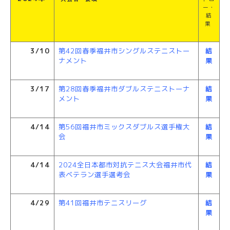
ー・
結
果
3/10
第42回春季福井市シングルステニストー
結
ナメント
果
3/17
第28回春季福井市ダブルステニストーナ
結
メント
果
4/14
第56回福井市ミックスダブルス選手権大
結
会
果
4/14
2024全日本都市対抗テニス大会福井市代
結
表ベテラン選手選考会
果
4/29
第41回福井市テニスリーグ
結
果